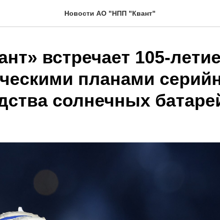
Новости АО "НПП "Квант"
ант» встречает 105-лети
ическими планами серий
дства солнечных батаре