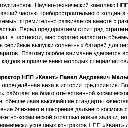
гоустановок. Научно-технический комплекс НПП
тавший частью приборостроительного холдинга 
темы», стремительно развивается вместе с рак
аслью. Перед предприятием стоит ряд стратеги
ач, в частности, многократно нарастить объем
ь серийные выпуски солнечных батарей для пе
аратов. Поэтому особое внимание уделяется в
х кадров и привлечению молодых специалистов
ректор НПП «Квант» Павел Андреевич Маль
о определённая веха в истории предприятия. В
» работает на благо отечественной космическо
, обеспечивая высочайшие стандарты качеств
ение ближнего и покорение дальнего космоса с
акетно-космической отраслью новые задачи, но 
ономически успешных контрактов НПП «Квант» 