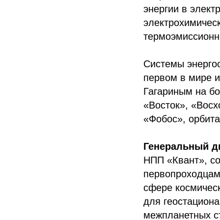
энергии в элект
электрохимическ
термоэмиссионны
Системы энерго
первом в мире и
Гагариным на бо
«Восток», «Восх
«Фобос», орбит
Генеральный д
НПП «Квант», с
первопроходцами
сфере космическ
для геостациона
межпланетных ст