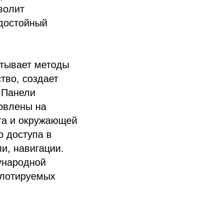
волит
 достойный
атывает методы
тво, создает
 Панели
овлены на
та и окружающей
о доступа в
и, навигации.
ународной
илотируемых