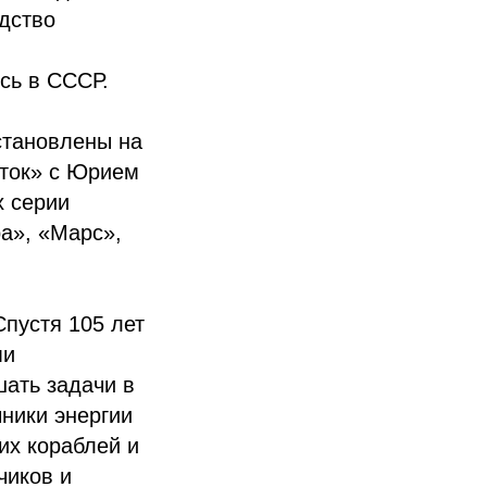
дство
сь в СССР.
становлены на
сток» с Юрием
х серии
а», «Марс»,
пустя 105 лет
ми
ать задачи в
ники энергии
их кораблей и
чиков и