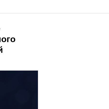
е
ного
й