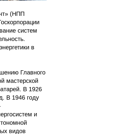
нт» (НПП
Госкорпорации
вание систем
ельность.
энергетики в
ешению Главного
ой мастерской
атарей. В 1926
. В 1946 году
-
нергосистем и
втономной
ных видов