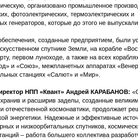
рическую, организовано промышленное произво
их, фотоэлектрических, термоэлектрических и
х генераторов, которые до этого не выпускали
обеспечения, созданные предприятием, были у
скусственном спутнике Земли, на корабле «Во
рту, первом луноходе, а также на всех корабля
од» и «Союз», межпланетных аппаратах «Венер
альных станциях «Салют» и «Мир».
иректор НПП «Квант» Андрей КАРАБАНОВ:
«С
охранив и расширив заделы, созданные велики
 отечественной космонавтики, продолжает реш
ой энергетики. Надежные и эффективные источ
рных и низкоорбитальных спутников, космическ
анций – работа большего коллектива разработ