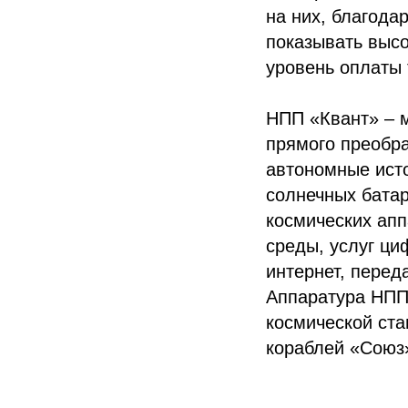
на них, благода
показывать высо
уровень оплаты 
НПП «Квант» – 
прямого преобра
автономные исто
солнечных бата
космических апп
среды, услуг ци
интернет, перед
Аппаратура НПП
космической ста
кораблей «Союз