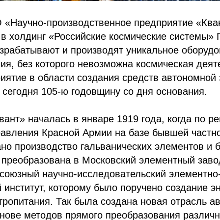
 «Научно-производственное предприятие «Ква
 в холдинг «Российские космические системы» 
зрабатывают и производят уникальное оборудо
ия, без которого невозможна космическая деят
ятие в области создания средств автономной 
 сегодня 105-ю годовщину со дня основания.
ант» началась в январе 1919 года, когда по р
равления Красной Армии на базе бывшей частн
но производство гальванических элементов и б
 преобразована в Московский элементный завод
есоюзный научно-исследовательский элементно
 институт, которому было поручено создание э
тропитания. Так была создана новая отрасль а
снове методов прямого преобразования различ