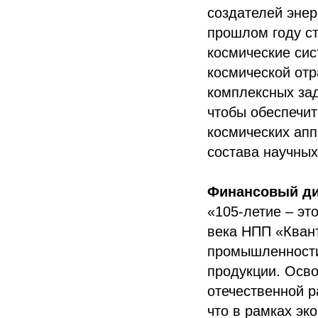
создателей энер
прошлом году с
космические сис
космической отр
комплексных зад
чтобы обеспечит
космических апп
состава научны
Финансовый ди
«105-летие – эт
века НПП «Квант
промышленности
продукции. Осво
отечественной р
что в рамках эк