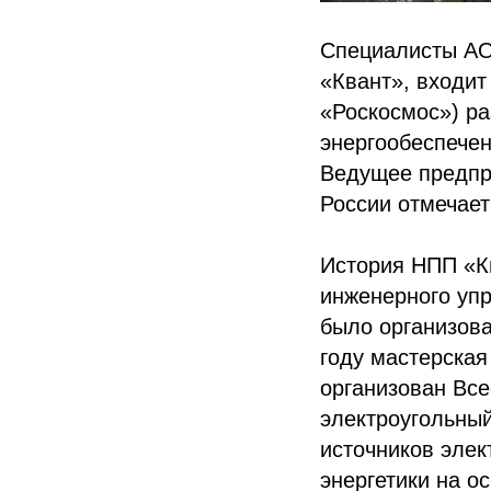
Специалисты АО
«Квант», входит
«Роскосмос») ра
энергообеспечен
Ведущее предпри
России отмечает
История НПП «Кв
инженерного уп
было организова
году мастерская
организован Вс
электроугольный
источников элек
энергетики на о