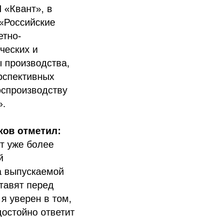
 «Квант», в
«Российские
етно-
ческих и
ы производства,
рспективных
оспроизводству
».
ков отметил:
от уже более
й
а выпускаемой
тавят перед
я уверен в том,
достойно ответит