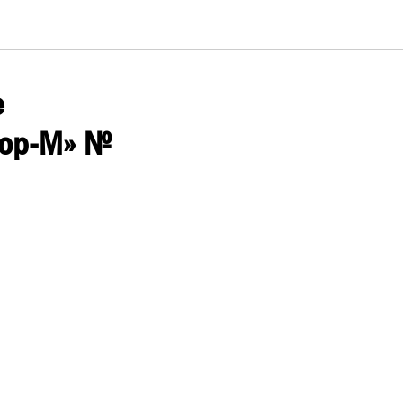
е
еор-М» №