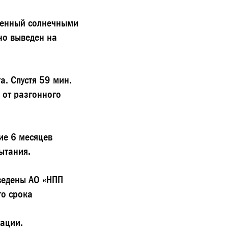
щенный солнечными
но выведен на
а. Спустя 59 мин.
 от разгонного
ие 6 месяцев
ытания.
ведены АО «НПП
го срока
ации.