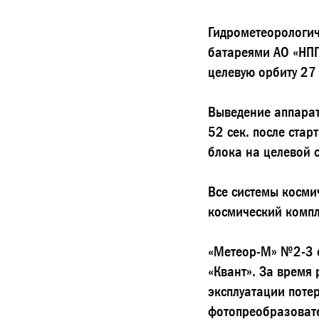
Гидрометеорологи
батареями АО «НПП
целевую орбиту 27
Выведение аппарат
52 сек. после стар
блока на целевой 
Все системы косми
космический компл
«Метеор-М» №2-3 
«Квант». За время 
эксплуатации поте
фотопреобразовате