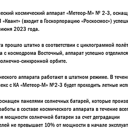
ческий космический аппарат «Метеор-М» № 2-3, осна
 «Квант» (входит в Госкорпорацию «Роскосмос») успеш
 июня 2023 года.
а прошло штатно в соответствии с циклограммой полёт
та с космодрома Восточный, аппарат успешно отделился
солнечно-синхронной орбите.
ческого аппарата работают в штатном режиме. В течен
екс с КА «Метеор-М» №2-3 будет проходить летные исп
оснащен панелями солнечных батарей, которые произ
работы в составе космического аппарата в течение все
ря мощности солнечной батареи за счет деградации
лей не превышает 10% от мощности в начале эксплуат