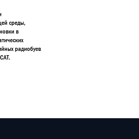
ч
щей среды,
новки в
атических
ийных радиобуев
САТ.